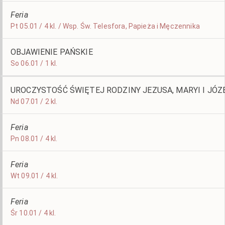
Feria
Pt 05.01 / 4 kl. / Wsp. Św. Telesfora, Papieża i Męczennika
OBJAWIENIE PAŃSKIE
So 06.01 / 1 kl.
UROCZYSTOŚĆ ŚWIĘTEJ RODZINY JEZUSA, MARYI I JÓZ
Nd 07.01 / 2 kl.
Feria
Pn 08.01 / 4 kl.
Feria
Wt 09.01 / 4 kl.
Feria
Śr 10.01 / 4 kl.