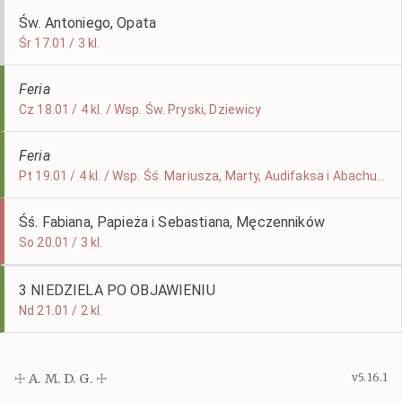
Św. Antoniego, Opata
Śr 17.01 / 3 kl.
Feria
Cz 18.01 / 4 kl. / Wsp. Św. Pryski, Dziewicy
Feria
Pt 19.01 / 4 kl. / Wsp. Śś. Mariusza, Marty, Audifaksa i Abachuma, św. Kanuta, Króla i Męczennika
Śś. Fabiana, Papieża i Sebastiana, Męczenników
So 20.01 / 3 kl.
3 NIEDZIELA PO OBJAWIENIU
Nd 21.01 / 2 kl.
☩ A. M. D. G. ☩
v5.16.1