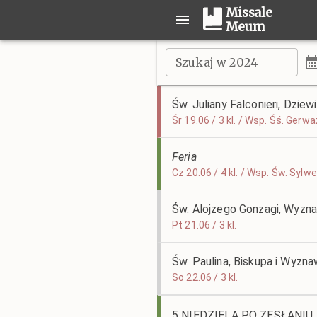
Missale
Meum
Szukaj w 2024
Św. Juliany Falconieri, Dziew
Śr 19.06 / 3 kl. / Wsp. Śś. Ge
Feria
Cz 20.06 / 4 kl. / Wsp. Św. Syl
Św. Alojzego Gonzagi, Wyzn
Pt 21.06 / 3 kl.
Św. Paulina, Biskupa i Wyzn
So 22.06 / 3 kl.
5 NIEDZIELA PO ZESŁANI