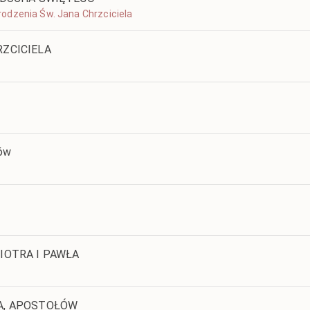
Narodzenia Św. Jana Chrzciciela
RZCICIELA
ków
IOTRA I PAWŁA
ŁA, APOSTOŁÓW