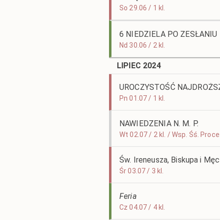
So 29.06 / 1 kl.
6 NIEDZIELA PO ZESŁANI
Nd 30.06 / 2 kl.
LIPIEC 2024
UROCZYSTOŚĆ NAJDROŻSZ
Pn 01.07 / 1 kl.
NAWIEDZENIA N. M. P.
Wt 02.07 / 2 kl. / Wsp. Śś. Pro
Św. Ireneusza, Biskupa i Mę
Śr 03.07 / 3 kl.
Feria
Cz 04.07 / 4 kl.