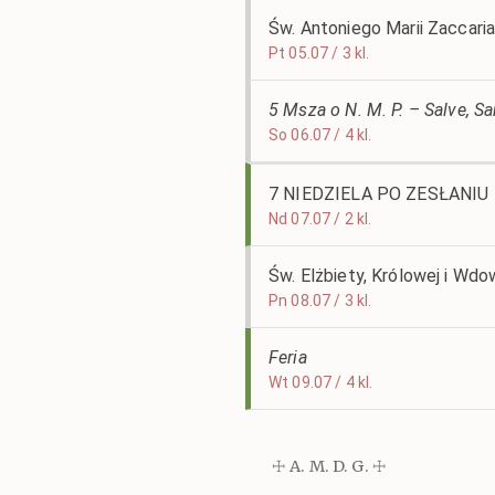
Św. Antoniego Marii Zaccar
Pt 05.07 / 3 kl.
5 Msza o N. M. P. – Salve, S
So 06.07 / 4 kl.
7 NIEDZIELA PO ZESŁANI
Nd 07.07 / 2 kl.
Św. Elżbiety, Królowej i Wdo
Pn 08.07 / 3 kl.
Feria
Wt 09.07 / 4 kl.
☩ A. M. D. G. ☩