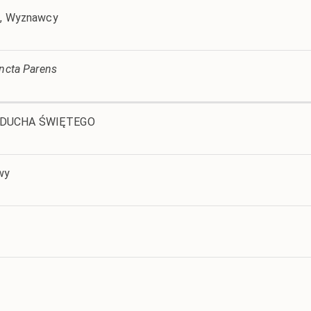
ia, Wyznawcy
ancta Parens
U DUCHA ŚWIĘTEGO
wy