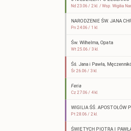
Nd 23.06 / 2 kl. / Wsp. Wigilia 
NARODZENIE ŚW. JANA CH
Pn 24.06 / 1 kl.
Św. Wilhelma, Opata
Wt 25.06 / 3 kl.
Śś. Jana i Pawła, Męczenni
Śr 26.06 / 3 kl.
Feria
Cz 27.06 / 4 kl.
WIGILIA ŚŚ. APOSTOŁÓW P
Pt 28.06 / 2 kl.
ŚWIĘTYCH PIOTRA I PAW