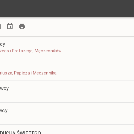
icy
rwazego i Protazego, Męczenników
weriusza, Papieża i Męczennika
awcy
awcy
U DUCHA ŚWIĘTEGO