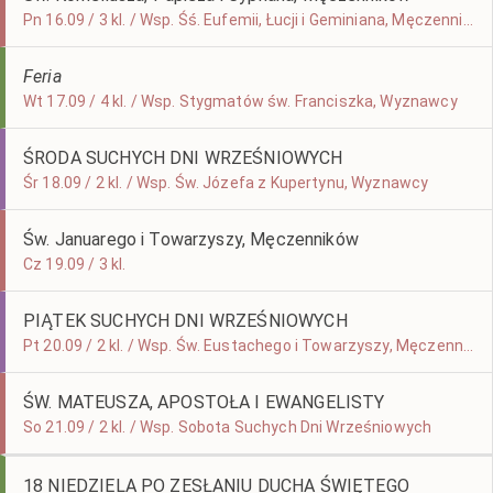
Pn 16.09 / 3 kl. / Wsp. Śś. Eufemii, Łucji i Geminiana, Męczenników
Feria
Wt 17.09 / 4 kl. / Wsp. Stygmatów św. Franciszka, Wyznawcy
ŚRODA SUCHYCH DNI WRZEŚNIOWYCH
Śr 18.09 / 2 kl. / Wsp. Św. Józefa z Kupertynu, Wyznawcy
Św. Januarego i Towarzyszy, Męczenników
Cz 19.09 / 3 kl.
PIĄTEK SUCHYCH DNI WRZEŚNIOWYCH
Pt 20.09 / 2 kl. / Wsp. Św. Eustachego i Towarzyszy, Męczenników
ŚW. MATEUSZA, APOSTOŁA I EWANGELISTY
So 21.09 / 2 kl. / Wsp. Sobota Suchych Dni Wrześniowych
18 NIEDZIELA PO ZESŁANIU DUCHA ŚWIĘTEGO