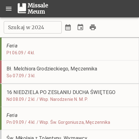
Missale
Meum
Szukaj w 2024
Feria
Pt 06.09 / 4 kl.
Bł. Melchiora Grodzieckiego, Męczennika
So 07.09 / 3 kl.
16 NIEDZIELA PO ZESŁANIU DUCHA ŚWIĘTEGO
Nd 08.09 / 2 kl. / Wsp. Narodzenie N. M. P.
Feria
Pn 09.09 / 4 kl. / Wsp. Św. Gorgoniusza, Męczennika
Św. Mikołaja z Tolentynu, Wyznawcy