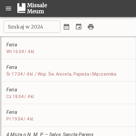
Missale
Meum
Szukaj w 2024
Feria
Wt 16.04 / 4 kl.
Feria
Śr 17.04 / 4 kl. / Wsp. Św. Aniceta, Papieża i Męczennika
Feria
Cz 18.04 / 4 kl.
Feria
Pt 19.04 / 4 kl.
4 Msza o N. M. P. – Salve, Sancta Parens