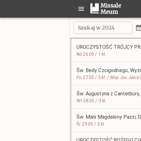
Missale
Meum
Szukaj w 2024
UROCZYSTOŚĆ TRÓJCY P
Nd 26.05 / 1 kl.
Św. Bedy Czcigodnego, Wyzn
Pn 27.05 / 3 kl. / Wsp. św. Jana
Św. Augustyna z Canterbury,
Wt 28.05 / 3 kl.
Św. Marii Magdaleny Pazzi, 
Śr 29.05 / 3 kl.
UROCZYSTOŚĆ BOŻEGO CI