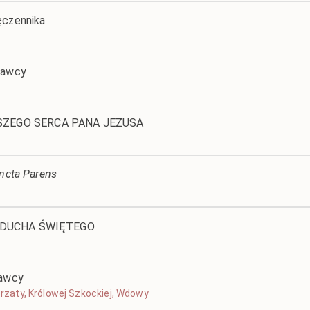
ęczennika
nawcy
ZEGO SERCA PANA JEZUSA
ancta Parens
U DUCHA ŚWIĘTEGO
nawcy
gorzaty, Królowej Szkockiej, Wdowy