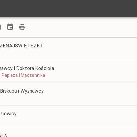
RZENAJŚWIĘTSZEJ
awcy i Doktora Kościoła
 I, Papieża i Męczennika
 Biskupa i Wyznawcy
Dziewicy
AŁA