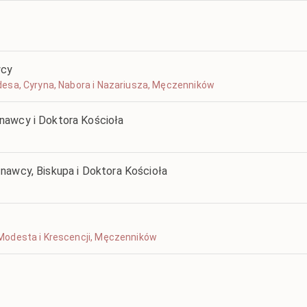
wcy
ylidesa, Cyryna, Nabora i Nazariusza, Męczenników
nawcy i Doktora Kościoła
nawcy, Biskupa i Doktora Kościoła
a, Modesta i Krescencji, Męczenników