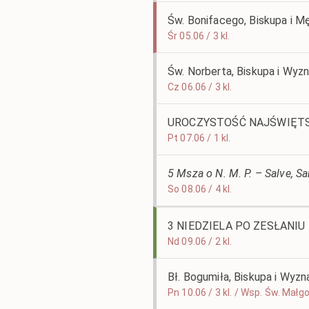
Św. Bonifacego, Biskupa i M
Śr 05.06 / 3 kl.
Św. Norberta, Biskupa i Wyz
Cz 06.06 / 3 kl.
UROCZYSTOŚĆ NAJŚWIĘTS
Pt 07.06 / 1 kl.
5 Msza o N. M. P. – Salve, S
So 08.06 / 4 kl.
3 NIEDZIELA PO ZESŁANI
Nd 09.06 / 2 kl.
Bł. Bogumiła, Biskupa i Wyz
Pn 10.06 / 3 kl. / Wsp. Św. Mał