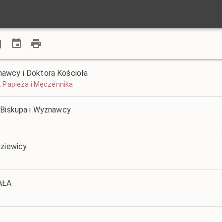
awcy i Doktora Kościoła
 I, Papieża i Męczennika
 Biskupa i Wyznawcy
Dziewicy
AŁA