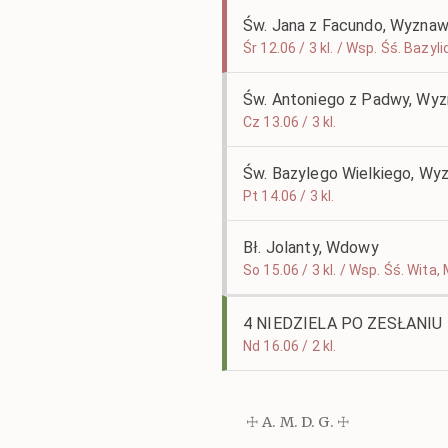
Św. Jana z Facundo, Wyzna
Śr 12.06 / 3 kl. / Wsp. Śś. Baz
Św. Antoniego z Padwy, Wyz
Cz 13.06 / 3 kl.
Św. Bazylego Wielkiego, Wyz
Pt 14.06 / 3 kl.
Bł. Jolanty, Wdowy
So 15.06 / 3 kl. / Wsp. Śś. Wit
4 NIEDZIELA PO ZESŁANI
Nd 16.06 / 2 kl.
☩ A. M. D. G. ☩