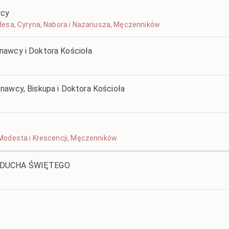
wcy
ylidesa, Cyryna, Nabora i Nazariusza, Męczenników
nawcy i Doktora Kościoła
nawcy, Biskupa i Doktora Kościoła
a, Modesta i Krescencji, Męczenników
U DUCHA ŚWIĘTEGO