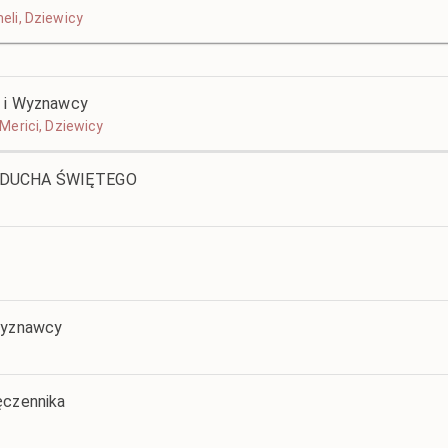
neli, Dziewicy
a i Wyznawcy
i Merici, Dziewicy
U DUCHA ŚWIĘTEGO
 Wyznawcy
ęczennika