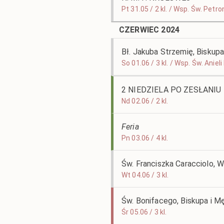
Pt 31.05 / 2 kl. / Wsp. Św. Petro
CZERWIEC 2024
Bł. Jakuba Strzemię, Biskup
So 01.06 / 3 kl. / Wsp. Św. Aniel
2 NIEDZIELA PO ZESŁANI
Nd 02.06 / 2 kl.
Feria
Pn 03.06 / 4 kl.
Św. Franciszka Caracciolo,
Wt 04.06 / 3 kl.
Św. Bonifacego, Biskupa i M
Śr 05.06 / 3 kl.