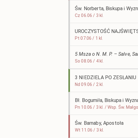
Św. Norberta, Biskupa i Wyz
Cz 06.06 / 3 kl.
UROCZYSTOŚĆ NAJŚWIĘTS
Pt 07.06 / 1 kl.
5 Msza o N. M. P. – Salve, S
So 08.06 / 4 kl.
3 NIEDZIELA PO ZESŁANI
Nd 09.06 / 2 kl.
Bł. Bogumiła, Biskupa i Wyz
Pn 10.06 / 3 kl. / Wsp. Św. Mał
Św. Barnaby, Apostoła
Wt 11.06 / 3 kl.