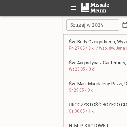
Missale
Meum
Szukaj w 2024
Św. Bedy Czcigodnego, Wyzn
Pn 27.05 / 3 kl. / Wsp. św. Jana
Św. Augustyna z Canterbury,
Wt 28.05 / 3 kl.
Św. Marii Magdaleny Pazzi, 
Śr 29.05 / 3 kl.
UROCZYSTOŚĆ BOŻEGO CI
Cz 30.05 / 1 kl.
N. M. P. KRÓLOWEJ