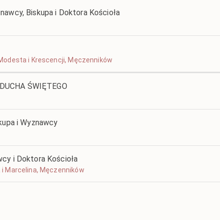
nawcy, Biskupa i Doktora Kościoła
a, Modesta i Krescencji, Męczenników
U DUCHA ŚWIĘTEGO
skupa i Wyznawcy
cy i Doktora Kościoła
ka i Marcelina, Męczenników