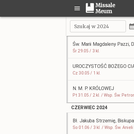
Missale
Meum
Szukaj w 2024
Św. Marii Magdaleny Pazzi, 
Śr 29.05 / 3 kl.
UROCZYSTOŚĆ BOŻEGO CI
Cz 30.05 / 1 kl.
N. M. P. KRÓLOWEJ
Pt 31.05 / 2 kl. / Wsp. Św. Petro
CZERWIEC 2024
Bł. Jakuba Strzemię, Biskup
So 01.06 / 3 kl. / Wsp. Św. Aniel