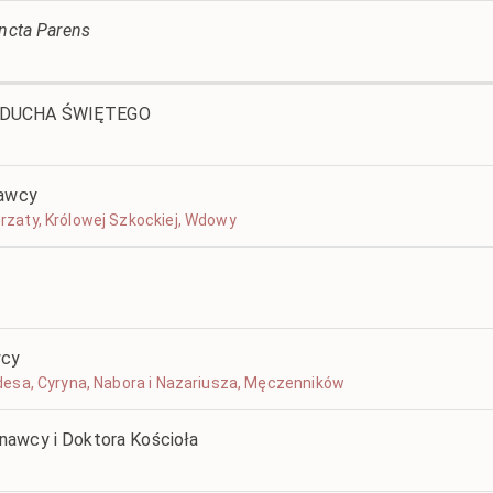
ancta Parens
U DUCHA ŚWIĘTEGO
nawcy
gorzaty, Królowej Szkockiej, Wdowy
wcy
ylidesa, Cyryna, Nabora i Nazariusza, Męczenników
nawcy i Doktora Kościoła