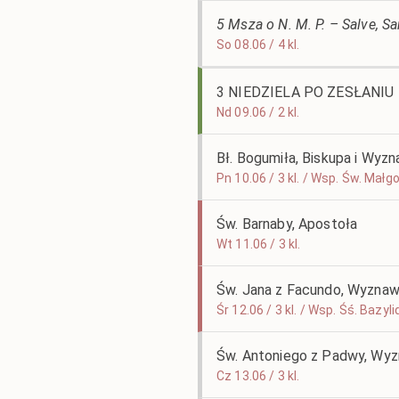
5 Msza o N. M. P. – Salve, S
So 08.06 / 4 kl.
3 NIEDZIELA PO ZESŁANI
Nd 09.06 / 2 kl.
Bł. Bogumiła, Biskupa i Wyz
Pn 10.06 / 3 kl. / Wsp. Św. Mał
Św. Barnaby, Apostoła
Wt 11.06 / 3 kl.
Św. Jana z Facundo, Wyzna
Śr 12.06 / 3 kl. / Wsp. Śś. Baz
Św. Antoniego z Padwy, Wyz
Cz 13.06 / 3 kl.