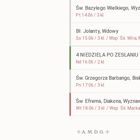
Św. Bazylego Wielkiego, Wyz
Pt 14.06 / 3 kl.
Bł. Jolanty, Wdowy
So 15.06 / 3 kl. / Wsp. Śś. Wit
4 NIEDZIELA PO ZESŁANI
Nd 16.06 / 2 kl.
Św. Grzegorza Barbarigo, Bi
Pn 17.06 / 3 kl.
Św. Efrema, Diakona, Wyznaw
Wt 18.06 / 3 kl. / Wsp. Śś. Mar
☩ A. M. D. G. ☩