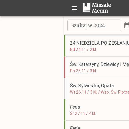
Missale
Meum
Szukaj w 2024
24 NIEDZIELA PO ZESŁAN
Nd 24.11 / 2 kl.
Św. Katarzyny, Dziewicy i M
Pn 25.11 / 3 kl.
Św. Sylwestra, Opata
Wt 26.11 / 3 kl. / Wsp. Św. Piot
Feria
Śr 27.11 / 4 kl.
Feria