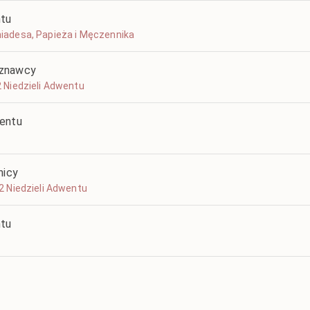
ntu
chiadesa, Papieża i Męczennika
yznawcy
 2 Niedzieli Adwentu
wentu
nicy
o 2 Niedzieli Adwentu
ntu