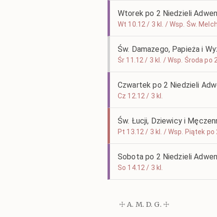
Wtorek po 2 Niedzieli Adwe
Wt 10.12 / 3 kl. / Wsp. Św. Mel
Św. Damazego, Papieża i W
Śr 11.12 / 3 kl. / Wsp. Środa po
Czwartek po 2 Niedzieli Ad
Cz 12.12 / 3 kl.
Św. Łucji, Dziewicy i Męczen
Pt 13.12 / 3 kl. / Wsp. Piątek p
Sobota po 2 Niedzieli Adwe
So 14.12 / 3 kl.
☩ A. M. D. G. ☩