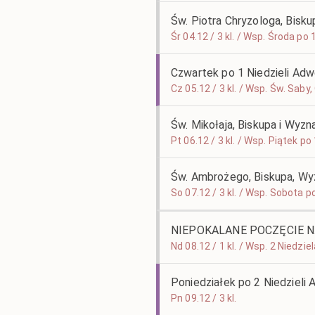
Św. Piotra Chryzologa, Bisk
Śr 04.12 / 3 kl. / Wsp. Środa po
Czwartek po 1 Niedzieli Ad
Cz 05.12 / 3 kl. / Wsp. Św. Saby
Św. Mikołaja, Biskupa i Wyz
Pt 06.12 / 3 kl. / Wsp. Piątek p
Św. Ambrożego, Biskupa, Wy
So 07.12 / 3 kl. / Wsp. Sobota p
NIEPOKALANE POCZĘCIE N. 
Nd 08.12 / 1 kl. / Wsp. 2 Niedzi
Poniedziałek po 2 Niedzieli
Pn 09.12 / 3 kl.