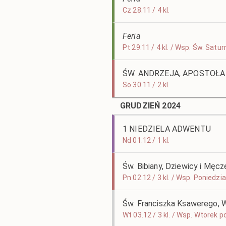
Cz 28.11 / 4 kl.
Feria
Pt 29.11 / 4 kl. / Wsp. Św. Sat
ŚW. ANDRZEJA, APOSTOŁA
So 30.11 / 2 kl.
GRUDZIEŃ 2024
1 NIEDZIELA ADWENTU
Nd 01.12 / 1 kl.
Św. Bibiany, Dziewicy i Męcz
Pn 02.12 / 3 kl. / Wsp. Poniedzi
Św. Franciszka Ksawerego,
Wt 03.12 / 3 kl. / Wsp. Wtorek p