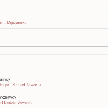
urnina, Męczennika
ennicy
ałek po 1 Niedzieli Adwentu
 Wyznawcy
o 1 Niedzieli Adwentu