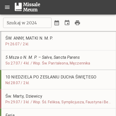
Missale
Meum
Szukaj w 2024
ŚW. ANNY, MATKI N. M. P.
Pt 26.07 / 2 kl.
5 Msza o N. M. P. – Salve, Sancta Parens
So 27.07 / 4 kl. / Wsp. Św. Pantaleona, Męczennika
10 NIEDZIELA PO ZESŁANIU DUCHA ŚWIĘTEGO
Nd 28.07 / 2 kl.
Św. Marty, Dziewicy
Pn 29.07 / 3 kl. / Wsp. Śś. Feliksa, Symplicjusza, Faustyna i Beatryczy, Męczenników
Feria