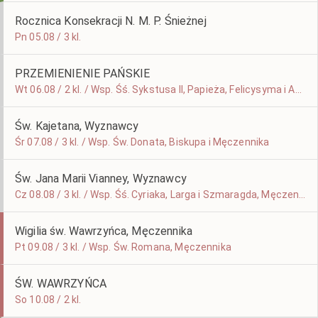
Rocznica Konsekracji N. M. P. Śnieżnej
Pn 05.08 / 3 kl.
PRZEMIENIENIE PAŃSKIE
Wt 06.08 / 2 kl. / Wsp. Śś. Sykstusa II, Papieża, Felicysyma i Agapita, Męczenników
Św. Kajetana, Wyznawcy
Śr 07.08 / 3 kl. / Wsp. Św. Donata, Biskupa i Męczennika
Św. Jana Marii Vianney, Wyznawcy
Cz 08.08 / 3 kl. / Wsp. Śś. Cyriaka, Larga i Szmaragda, Męczenników
Wigilia św. Wawrzyńca, Męczennika
Pt 09.08 / 3 kl. / Wsp. Św. Romana, Męczennika
ŚW. WAWRZYŃCA
So 10.08 / 2 kl.