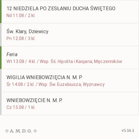
12 NIEDZIELA PO ZESŁANIU DUCHA ŚWIĘTEGO
Nd 11.08 / 2 kl.
Św. Klary, Dziewicy
Pn 12.08 / 3 kl.
Feria
Wt 13.08 / 4 kl. / Wsp. Śś. Hipolita i Kasjana, Męczenników
WIGILIA WNIEBOWZIĘCIA N. M. P.
Śr 14.08 / 2 kl. / Wsp. Św. Euzebiusza, Wyznawcy
WNIEBOWZIĘCIE N. M. P.
Cz 15.08 / 1 kl.
☩ A. M. D. G. ☩
v5.16.1