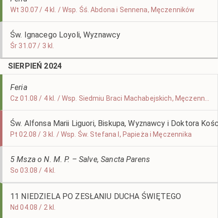
Wt 30.07 / 4 kl. / Wsp. Śś. Abdona i Sennena, Męczenników
Św. Ignacego Loyoli, Wyznawcy
Śr 31.07 / 3 kl.
SIERPIEŃ 2024
Feria
Cz 01.08 / 4 kl. / Wsp. Siedmiu Braci Machabejskich, Męczenników
Św. Alfonsa Marii Liguori, Biskupa, Wyznawcy i Doktora Kośc
Pt 02.08 / 3 kl. / Wsp. Św. Stefana I, Papieża i Męczennika
5 Msza o N. M. P. – Salve, Sancta Parens
So 03.08 / 4 kl.
11 NIEDZIELA PO ZESŁANIU DUCHA ŚWIĘTEGO
Nd 04.08 / 2 kl.