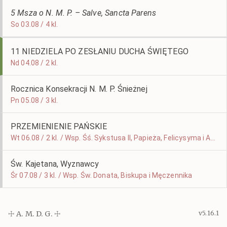
5 Msza o N. M. P. – Salve, Sancta Parens
So 03.08 / 4 kl.
11 NIEDZIELA PO ZESŁANIU DUCHA ŚWIĘTEGO
Nd 04.08 / 2 kl.
Rocznica Konsekracji N. M. P. Śnieżnej
Pn 05.08 / 3 kl.
PRZEMIENIENIE PAŃSKIE
Wt 06.08 / 2 kl. / Wsp. Śś. Sykstusa II, Papieża, Felicysyma i Agapita, Męczenników
Św. Kajetana, Wyznawcy
Śr 07.08 / 3 kl. / Wsp. Św. Donata, Biskupa i Męczennika
☩ A. M. D. G. ☩
v5.16.1