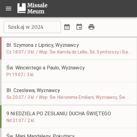
Missale
Meum
Szukaj w 2024
Bł. Szymona z Lipnicy, Wyznawcy
Cz 18.07 / 3 kl. / Wsp. Św. Kamila de Lellis, Śś. Symforozy i Siedmiu Jej Synów
Św. Wincentego a Paulo, Wyznawcy
Pt 19.07 / 3 kl.
Bł. Czesława, Wyznawcy
So 20.07 / 3 kl. / Wsp. Św. Hieronima Emiliani, Wyznawcy, Św. Małgorzaty, Dziewicy i Męczennicy
9 NIEDZIELA PO ZESŁANIU DUCHA ŚWIĘTEGO
Nd 21.07 / 2 kl.
Św. Marii Magdaleny, Pokutnicy